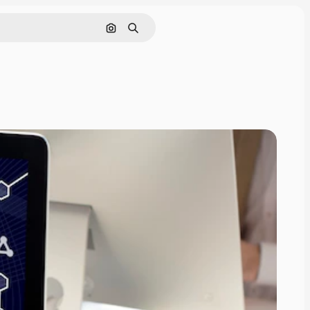
Поиск по изображению
Поиск