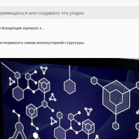
и
/
Концепция научного э…
эксперимента химии молекулярной структуры