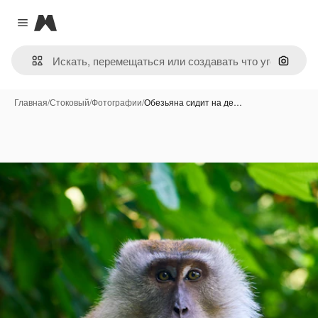
Magnific
Close menu
Поиск 
Главная
/
Стоковый
/
Фотографии
/
Обезьяна сидит на де…