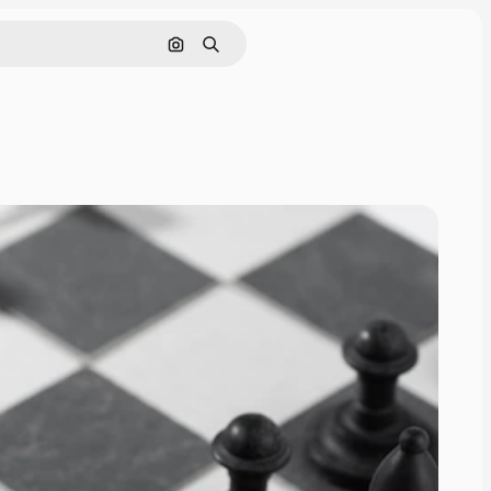
Поиск по изображению
Поиск