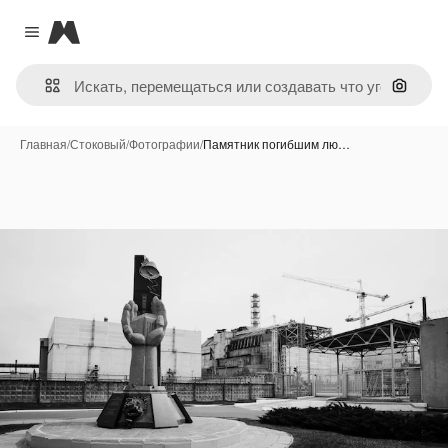
Magnific
Close menu
Поиск 
Главная
/
Стоковый
/
Фотографии
/
Памятник погибшим лю…