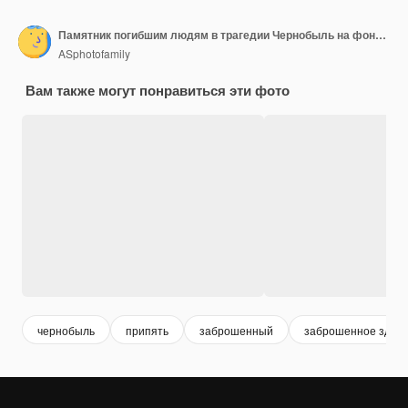
Памятник погибшим людям в трагедии Чернобыль на фоне АЭС Черно-белое фото
ASphotofamily
Вам также могут понравиться эти фото
чернобыль
припять
заброшенный
заброшенное здан