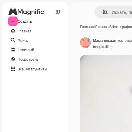
Создать
Главная
/
Стоковый
/
Фотографи
Главная
Поиск
Мама держит маленьк
freepic.diller
Стоковый
Посмотреть
Все инструменты