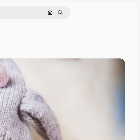
Поиск по изображению
Поиск