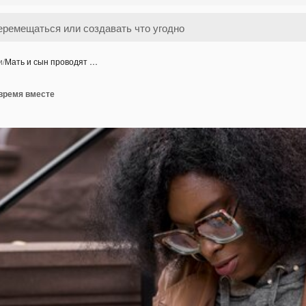
и
/
Мать и сын проводят …
 время вместе