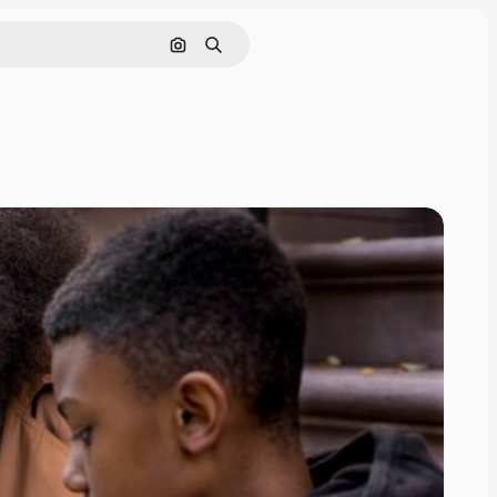
Поиск по изображению
Поиск