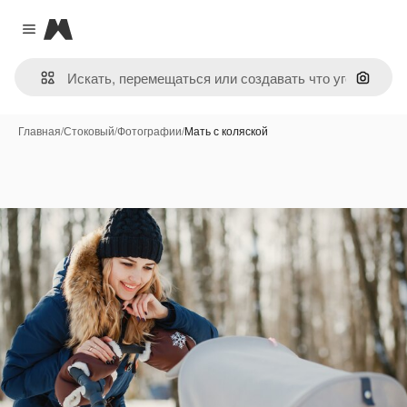
Magnific
Close menu
Поиск 
Главная
/
Стоковый
/
Фотографии
/
Мать с коляской