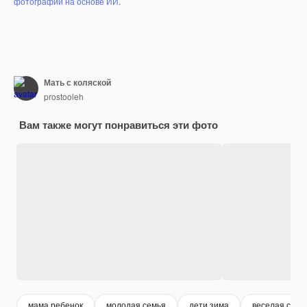
фотографий на основе ИИ
.
Мать с коляской
prostooleh
Вам также могут понравиться эти фото
мама ребенок
молодая семья
дети зима
веселая семь