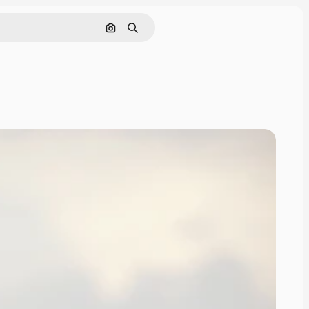
Поиск по изображению
Поиск