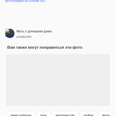
фотографий на основе ИИ
.
Мать с дочерьми дома
prostooleh
Вам также могут понравиться эти фото
мама ребенок
дочь
материнство
mother
молодая