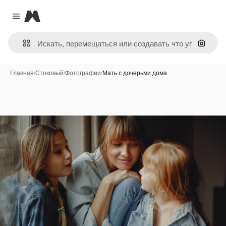
Magnific
Close menu
Поиск 
Главная
/
Стоковый
/
Фотографии
/
Мать с дочерьми дома