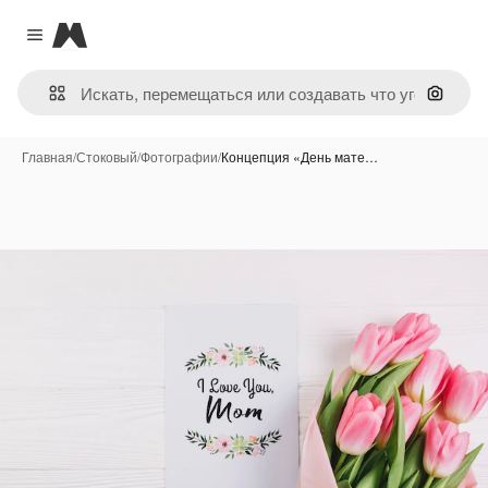
Magnific
Close menu
Поиск 
Главная
/
Стоковый
/
Фотографии
/
Концепция «День мате…