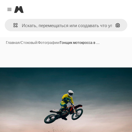
Magnific
Close menu
Поиск 
Главная
/
Стоковый
/
Фотографии
/
Гонщик мотокросса в …