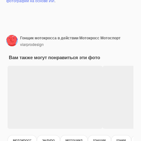
фотографий на основе ИИ
.
Гонщик мотокросса в действии Мотокросс Мотоспорт
viarprodesign
Вам также могут понравиться эти фото
мотокросс
эндуро
мотоцикл
гонщик
гонки
ви