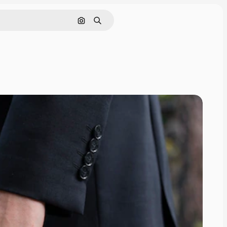
Поиск по изображению
Поиск