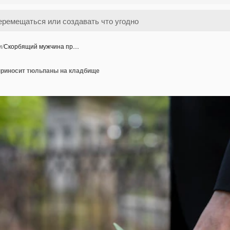
и
/
Скорбящий мужчина пр…
риносит тюльпаны на кладбище