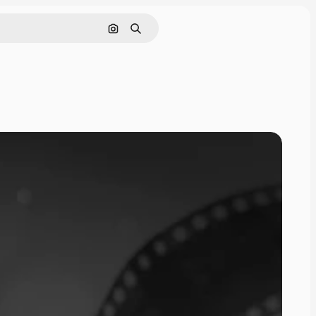
Поиск по изображению
Поиск