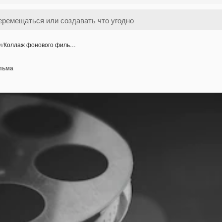
и
/
Коллаж фонового филь…
льма