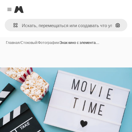
Magnific
Close menu
Поиск 
Главная
/
Стоковый
/
Фотографии
/
Знак кино с элемента…