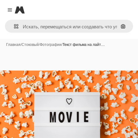
Magnific
Close menu
Поиск 
Главная
/
Стоковый
/
Фотографии
/
Текст фильма на лайт…