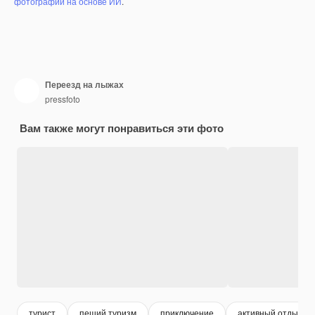
фотографий на основе ИИ
.
Переезд на лыжах
pressfoto
Вам также могут понравиться эти фото
турист
пеший туризм
приключение
активный отдых