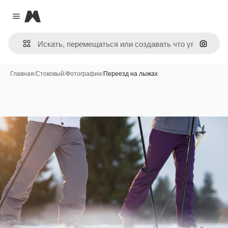
Magnific
Close menu
Поиск 
Главная
/
Стоковый
/
Фотографии
/
Переезд на лыжах