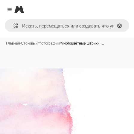
Magnific
Close menu
Поиск 
Главная
/
Стоковый
/
Фотографии
/
Многоцветные штрихи …