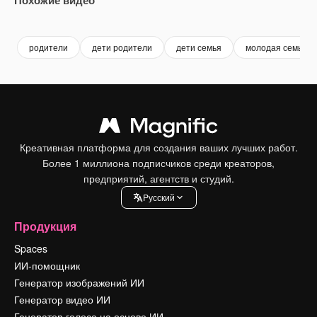
Premium
Premium
Premium
Premium
Сгенериров
родители
дети родители
дети семья
молодая семья
Креативная платформа для создания ваших лучших работ.
Более 1 миллиона подписчиков среди креаторов,
предприятий, агентств и студий.
Pусский
Продукция
Spaces
ИИ-помощник
Генератор изображений ИИ
Генератор видео ИИ
Генератор голоса на основе ИИ