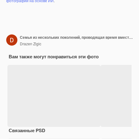
фотографий на основе ИИ
.
Семья из нескольких поколений, проводящая время вместе дома. В центре внимания счастливый отец, разговаривающий со своей маленькой дочерью и заключающий с ней соглашение.
Drazen Zigic
Вам также могут понравиться эти фото
Связанные PSD