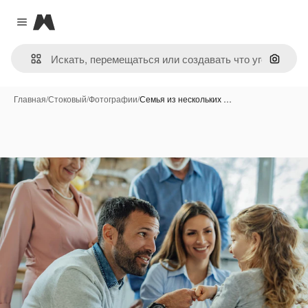
Magnific
Close menu
Поиск 
Главная
/
Стоковый
/
Фотографии
/
Семья из нескольких …