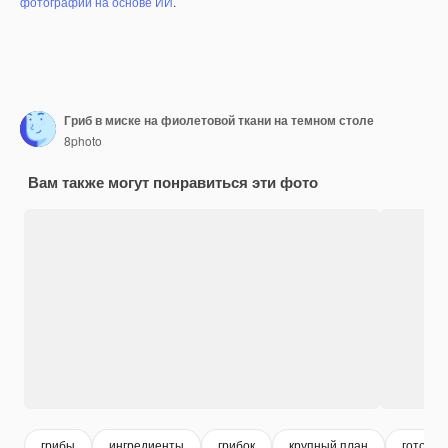
фотографий на основе ИИ
.
Гриб в миске на фиолетовой ткани на темном столе
8photo
Вам также могут понравиться эти фото
грибы
ингредиенты
грибок
крупный план
готовка