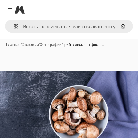
Magnific
Close menu
Поиск 
Главная
/
Стоковый
/
Фотографии
/
Гриб в миске на фиол…