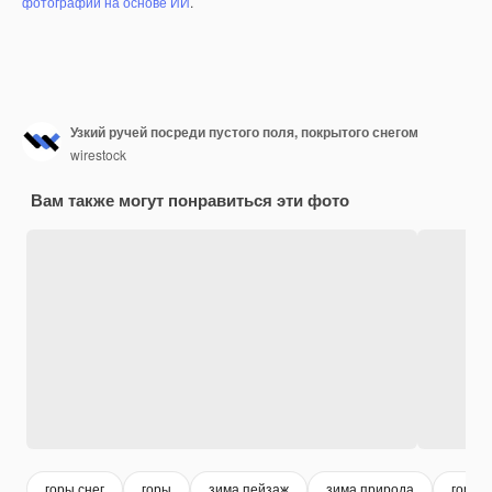
фотографий на основе ИИ
.
Узкий ручей посреди пустого поля, покрытого снегом
wirestock
Вам также могут понравиться эти фото
горы снег
горы
зима пейзаж
зима природа
горы 