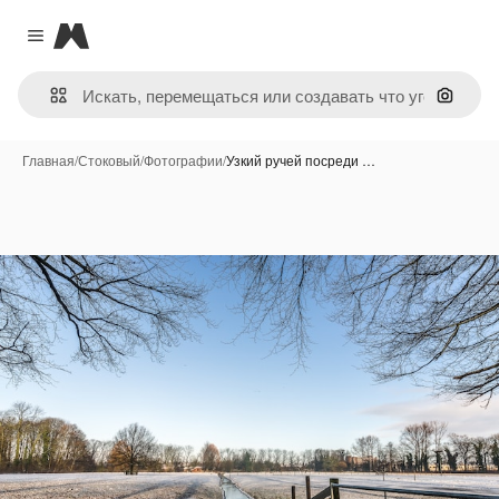
Magnific
Close menu
Поиск 
Главная
/
Стоковый
/
Фотографии
/
Узкий ручей посреди …