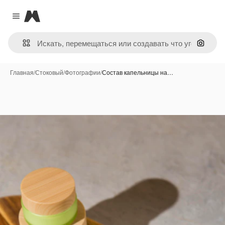
Magnific
Close menu
Поиск 
Главная
/
Стоковый
/
Фотографии
/
Состав капельницы на…