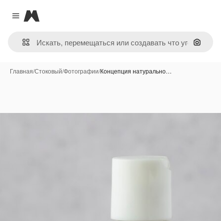
Magnific
Close menu
Поиск 
Главная
/
Стоковый
/
Фотографии
/
Концепция натурально…