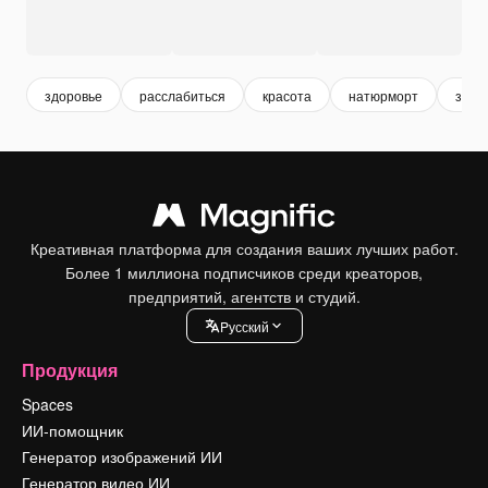
здоровье
расслабиться
красота
натюрморт
здра
Креативная платформа для создания ваших лучших работ.
Более 1 миллиона подписчиков среди креаторов,
предприятий, агентств и студий.
Pусский
Продукция
Spaces
ИИ-помощник
Генератор изображений ИИ
Генератор видео ИИ