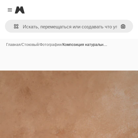
Magnific
Close menu
Поиск 
Главная
/
Стоковый
/
Фотографии
/
Композиция натуральн…