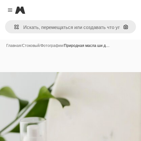
Magnific
Close menu
Поиск 
Главная
/
Стоковый
/
Фотографии
/
Природная масла ши д…