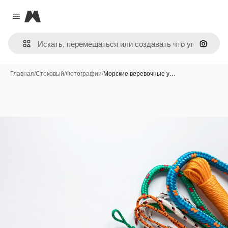
Magnific
Close menu
Поиск 
Главная
/
Стоковый
/
Фотографии
/
Морские веревочные у…