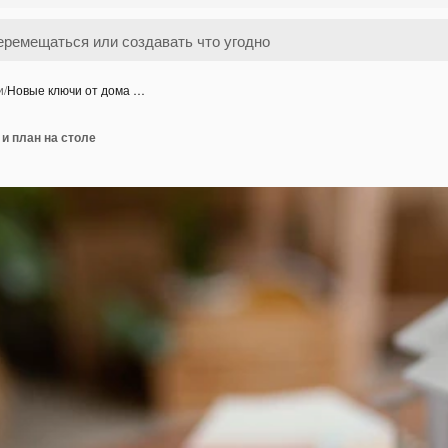
и
/
Новые ключи от дома …
и план на столе