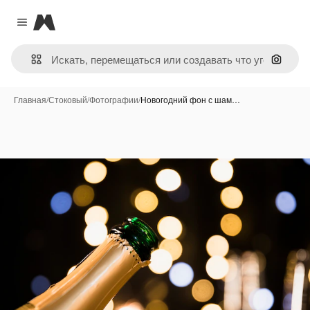
Magnific
Close menu
Поиск 
Главная
/
Стоковый
/
Фотографии
/
Новогодний фон с шам…