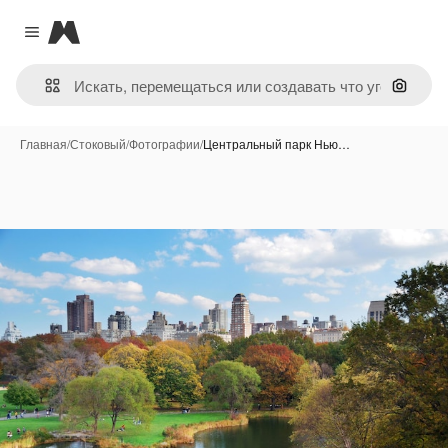
Magnific
Close menu
Поиск 
Главная
/
Стоковый
/
Фотографии
/
Центральный парк Нью…