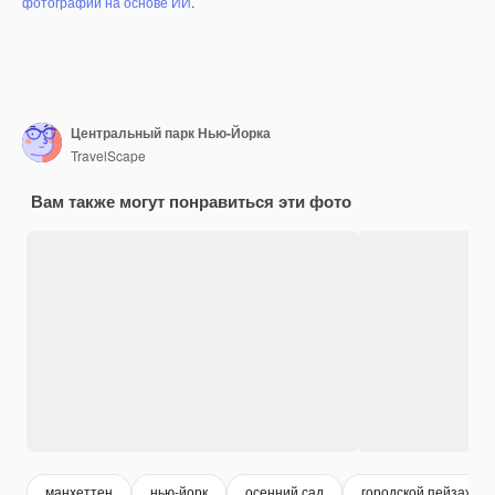
фотографий на основе ИИ
.
Центральный парк Нью-Йорка
TravelScape
Вам также могут понравиться эти фото
манхеттен
нью-йорк
осенний сад
городской пейзаж