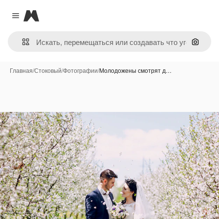
Magnific
Close menu
Поиск 
Главная
/
Стоковый
/
Фотографии
/
Молодожены смотрят д…