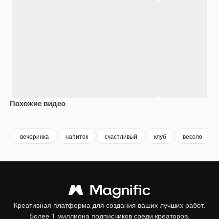
Похожие видео
Premium
Premium
Premium
Premium
вечеринка
напиток
счастливый
клуб
весело
Креативная платформа для создания ваших лучших работ.
Более 1 миллиона подписчиков среди креаторов,