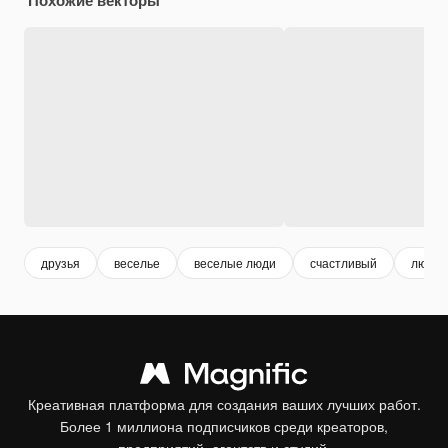
друзья
веселье
веселые люди
счастливый
люди 
Креативная платформа для создания ваших лучших работ.
Более 1 миллиона подписчиков среди креаторов,
предприятий, агентств и студий.