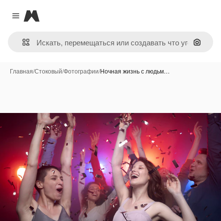
Magnific
Close menu
Поиск 
Главная
/
Стоковый
/
Фотографии
/
Ночная жизнь с людьм…