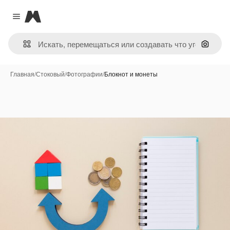
Magnific
Close menu
Поиск 
Главная
/
Стоковый
/
Фотографии
/
Блокнот и монеты