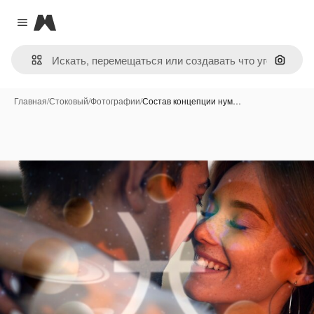
Magnific
Close menu
Поиск 
Главная
/
Стоковый
/
Фотографии
/
Состав концепции нум…