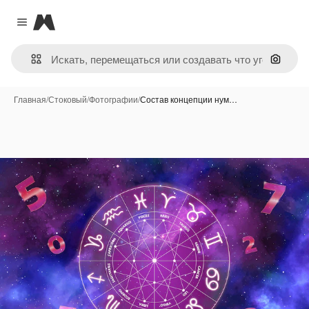
Magnific
Close menu
Поиск 
Главная
/
Стоковый
/
Фотографии
/
Состав концепции нум…