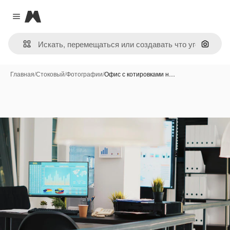
Magnific
Close menu
Поиск 
Главная
/
Стоковый
/
Фотографии
/
Офис с котировками н…