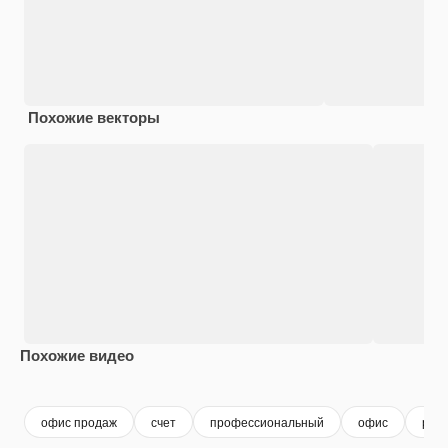
Похожие векторы
Похожие видео
Premium
Premium
Premium
Premium
офис продаж
счет
профессиональный
офис
раб