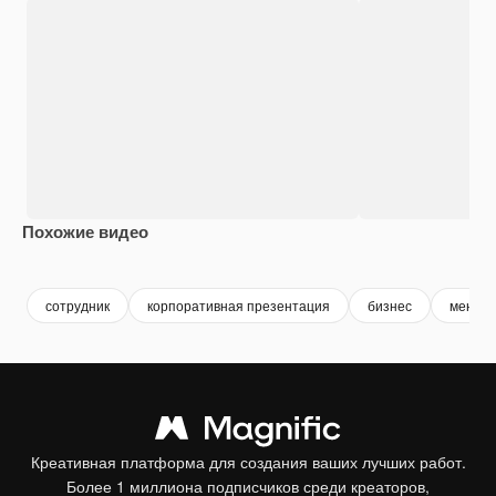
Похожие видео
Premium
Premium
Premium
Premium
сотрудник
корпоративная презентация
бизнес
менед
Креативная платформа для создания ваших лучших работ.
Более 1 миллиона подписчиков среди креаторов,