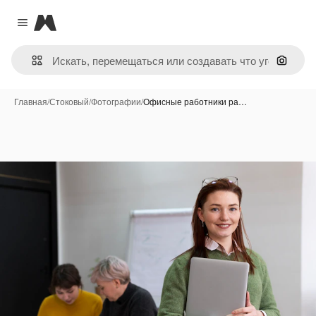
Magnific
Close menu
Поиск 
Главная
/
Стоковый
/
Фотографии
/
Офисные работники ра…