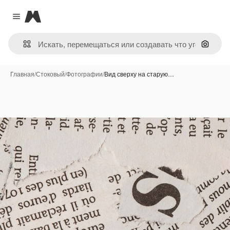
Magnific
Close menu
Поиск 
Главная
/
Стоковый
/
Фотографии
/
Вид сверху на старую…