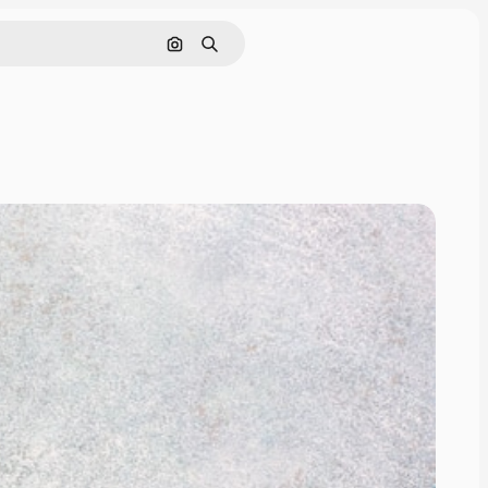
Поиск по изображению
Поиск