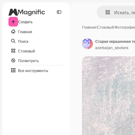
Создать
Главная
/
Стоковый
/
Фотографи
Главная
Поиск
Старая окрашенная т
azerbaijan_stockers
Стоковый
Посмотреть
Все инструменты