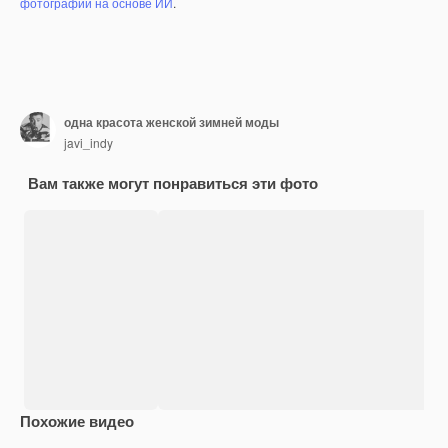
фотографий на основе ИИ
.
одна красота женской зимней моды
javi_indy
Вам также могут понравиться эти фото
Похожие видео
Premium
Premium
Сгенерировано с помощью ИИ
Premium
Premium
Сгенериров