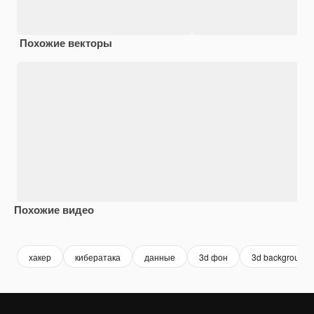
Похожие векторы
Похожие видео
Premium
Premium
Premium
Premium
Сгенериров
хакер
кибератака
данные
3d фон
3d background