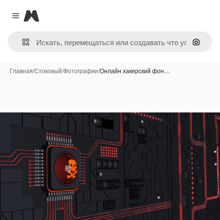
Magnific
Close menu
Поиск 
Главная
/
Стоковый
/
Фотографии
/
Онлайн хакерский фон…