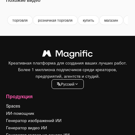
Premium
Premium
Сгенерировано с помощью ИИ
Premium
Premium
торговля
розничная торговля
купить
магазин
кор
Креативная платформа для создания ваших лучших работ.
Более 1 миллиона подписчиков среди креаторов,
предприятий, агентств и студий.
Pусский
Продукция
Spaces
ИИ-помощник
Генератор изображений ИИ
Генератор видео ИИ
Генератор голоса на основе ИИ