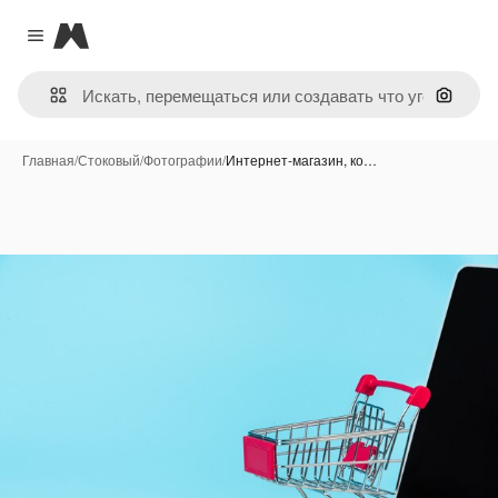
Magnific
Close menu
Поиск 
Главная
/
Стоковый
/
Фотографии
/
Интернет-магазин, ко…