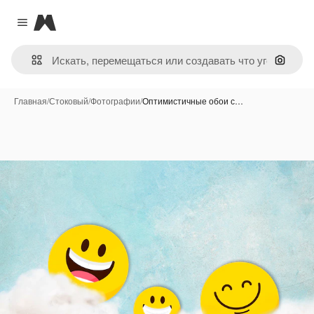
Magnific
Close menu
Поиск 
Главная
/
Стоковый
/
Фотографии
/
Оптимистичные обои с…