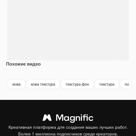
Похожие видео
Premium
Premium
Premium
Premium
кожа
кожа текстура
текстура фон
текстура
повер
Креативная платформа для создания ваших лучших работ.
Более 1 миллиона подписчиков среди креаторов,