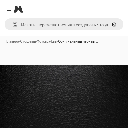
Magnific
Close menu
Поиск 
Главная
/
Стоковый
/
Фотографии
/
Оригинальный черный …