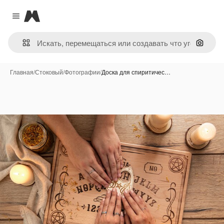
Magnific
Close menu
Поиск 
Главная
/
Стоковый
/
Фотографии
/
Доска для спиритичес…