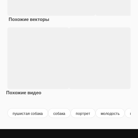
Похожие векторы
Похожие видео
Premium
Premium
Сгенерировано с помощью ИИ
Premium
Premium
пушистая собака
собака
портрет
молодость
мила