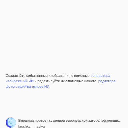
Создавайте собственные изображения с помощью
генератора
изображений ИИ
и редактируйте их с помощью нашего
редактора
фотографий на основе ИИ
.
Внешний портрет кудрявой европейской загорелой женщины с счастливой домашней собакой померанским шпицем
kroshka__nastya