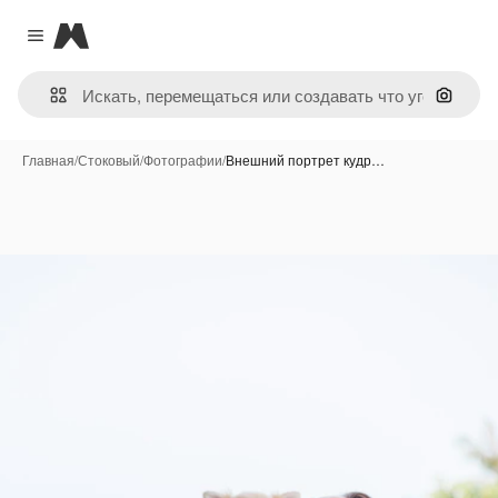
Magnific
Close menu
Поиск 
Главная
/
Стоковый
/
Фотографии
/
Внешний портрет кудр…