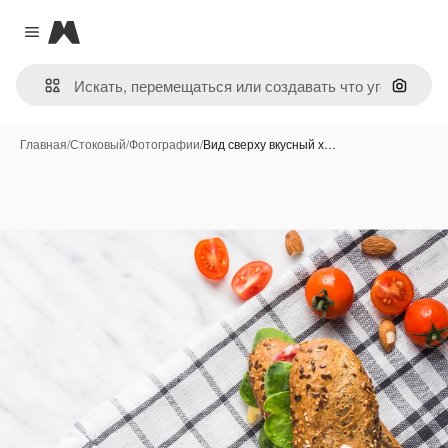
Magnific
Close menu
Поиск 
Главная
/
Стоковый
/
Фотографии
/
Вид сверху вкусный х…