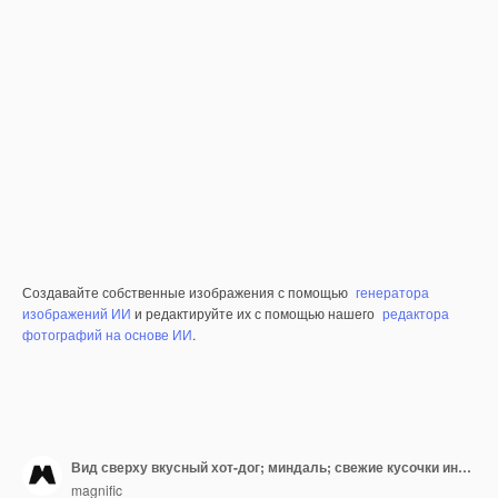
Создавайте собственные изображения с помощью
генератора
изображений ИИ
и редактируйте их с помощью нашего
редактора
фотографий на основе ИИ
.
Вид сверху вкусный хот-дог; миндаль; свежие кусочки инжира и помидоры черри на салфетке на белом фоне
magnific