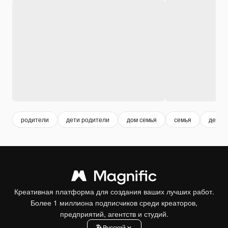
родители
дети родители
дом семья
семья
дети 
Креативная платформа для создания ваших лучших работ.
Более 1 миллиона подписчиков среди креаторов,
предприятий, агентств и студий.
Pусский