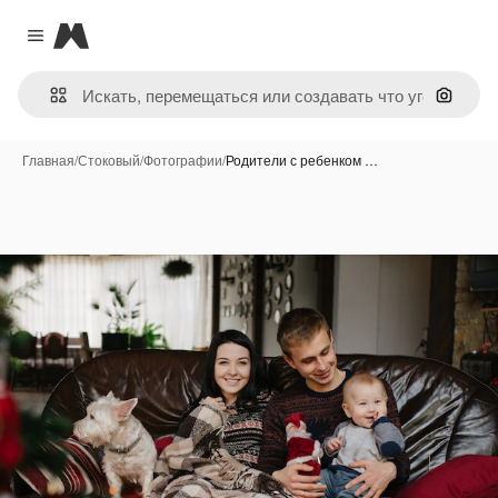
Magnific
Close menu
Поиск 
Главная
/
Стоковый
/
Фотографии
/
Родители с ребенком …