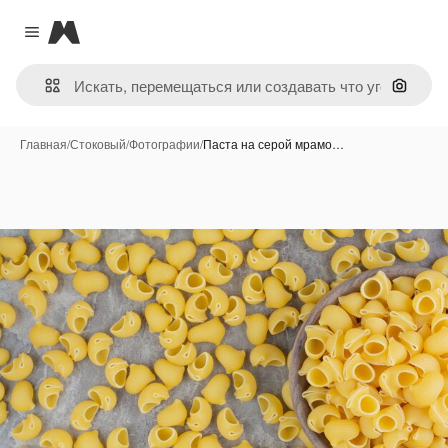
Magnific
Close menu
Поиск 
Главная
/
Стоковый
/
Фотографии
/
Паста на серой мрамо…