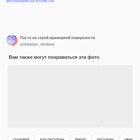
фотографий на основе ИИ
.
Паста на серой мраморной поверхности
azerbaijan_stockers
Вам также могут понравиться эти фото
столовая
еда ресторан
блюдо
ресторан
ужин