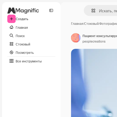
Создать
Главная
/
Стоковый
/
Фотографи
Главная
Поиск
Пациент консультиру
peoplecreations
Стоковый
Посмотреть
Все инструменты