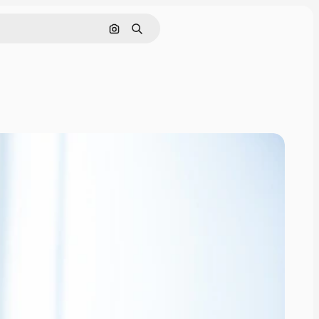
Поиск по изображению
Поиск