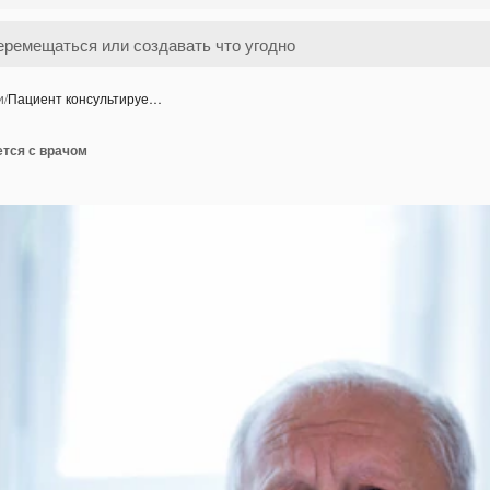
и
/
Пациент консультируе…
ется с врачом