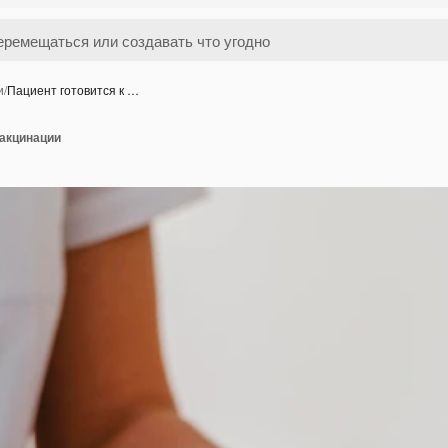
и
/
Пациент готовится к …
вакцинации