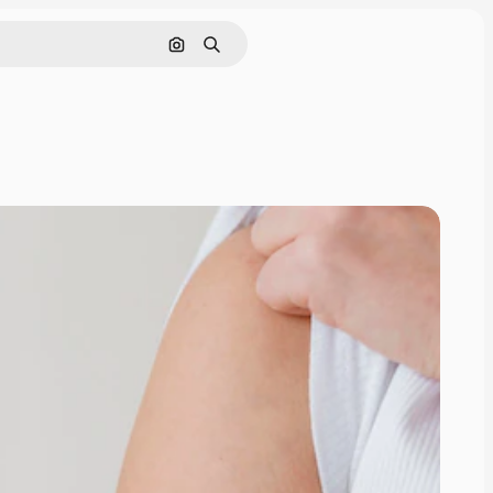
Поиск по изображению
Поиск